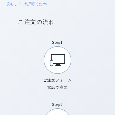
赤ワイン
飲み物をこぼした
安心してご利用頂くために
検索
ご注文の流れ
Step1
ご注文フォーム
電話で注文
Step2