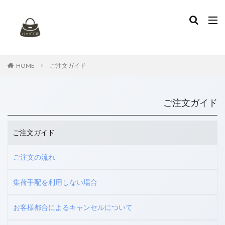
タグ
お手入れ
アニアリ
イントレチャート
エナメルバッグ
エナメル再加工
エルメス
HOME
ご注文ガイド
カナパ
カビ
カビ取り
ガーデンパーティー
キャンバス
キャンバスバッグ
キャンバス地
ご注文ガイド
ケリー
コーチ
コーヒーのシミ
ゴヤール
シミ抜き
シャネル
デニム地
トッズ
ご注文ガイド
トリーバーチ
トートバッグ
ハイブランド
ハンドル修理
バッグのセルフケア
バレンシアガ
ご注文の流れ
ブリーフケース
プラダ
ボッテガヴェネタ
集荷手配を利用しない場合
マトラッセ
ミュウミュウ
リカラー
ルイヴィトン
レザークリーニング
レザーバッグ
お客様都合によるキャンセルについて
ヴェルニ
染め替え
特殊漂白
色替え