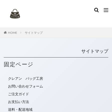
タグ
お手入れ
アニアリ
イントレチャート
エナメルバッグ
エナメル再加工
エルメス
HOME
サイトマップ
カナパ
カビ
カビ取り
ガーデンパーティー
キャンバス
キャンバスバッグ
キャンバス地
サイトマップ
ケリー
コーチ
コーヒーのシミ
ゴヤール
シミ抜き
シャネル
デニム地
トッズ
固定ページ
トリーバーチ
トートバッグ
ハイブランド
ハンドル修理
バッグのセルフケア
バレンシアガ
クレアン バッグ工房
ブリーフケース
プラダ
ボッテガヴェネタ
お問い合わせフォーム
マトラッセ
ミュウミュウ
リカラー
ご注文ガイド
ルイヴィトン
レザークリーニング
レザーバッグ
お支払い方法
ヴェルニ
染め替え
特殊漂白
色替え
送料・配送地域