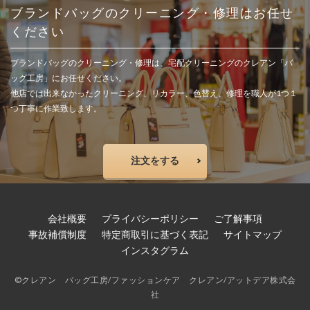
ブランドバッグのクリーニング・修理はお任せ
ください
ブランドバッグのクリーニング・修理は、宅配クリーニングのクレアン「バ
ッグ工房」にお任せください。
他店では出来なかったクリーニング、リカラー、色替え、修理を職人が1つ１
つ丁寧に作業致します。
注文をする
会社概要
プライバシーポリシー
ご了解事項
事故補償制度
特定商取引に基づく表記
サイトマップ
インスタグラム
©
クレアン バッグ工房
/
ファッションケア クレアン
/
アットデア株式会
社