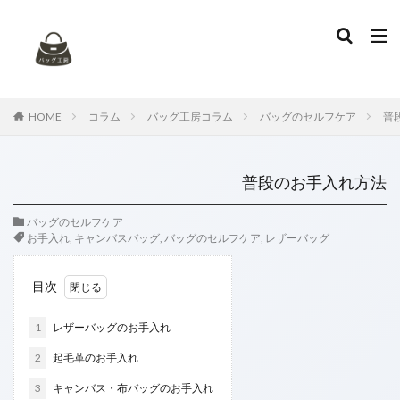
タグ
お手入れ
アニアリ
イントレチャート
エナメルバッグ
エナメル再加工
エルメス
HOME
コラム
バッグ工房コラム
バッグのセルフケア
普
カナパ
カビ
カビ取り
ガーデンパーティー
キャンバス
キャンバスバッグ
キャンバス地
普段のお手入れ方法
ケリー
コーチ
コーヒーのシミ
ゴヤール
シミ抜き
シャネル
デニム地
トッズ
バッグのセルフケア
お手入れ
,
キャンバスバッグ
,
バッグのセルフケア
,
レザーバッグ
トリーバーチ
トートバッグ
ハイブランド
ハンドル修理
バッグのセルフケア
バレンシアガ
目次
ブリーフケース
プラダ
ボッテガヴェネタ
1
レザーバッグのお手入れ
マトラッセ
ミュウミュウ
リカラー
ルイヴィトン
レザークリーニング
レザーバッグ
2
起毛革のお手入れ
ヴェルニ
染め替え
特殊漂白
色替え
3
キャンバス・布バッグのお手入れ