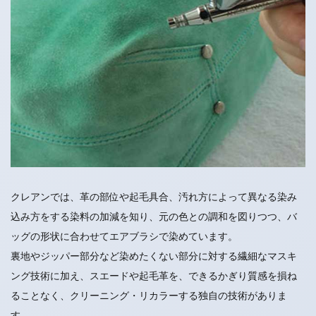
クレアンでは、革の部位や起毛具合、汚れ方によって異なる染み
込み方をする染料の加減を知り、元の色との調和を図りつつ、バ
ッグの形状に合わせてエアブラシで染めています。
裏地やジッパー部分など染めたくない部分に対する繊細なマスキ
ング技術に加え、スエードや起毛革を、できるかぎり質感を損ね
ることなく、クリーニング・リカラーする独自の技術がありま
す。