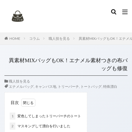
タグ
お手入れ
アニアリ
イントレチャート
エナメルバッグ
エナメル再加工
エルメス
HOME
コラム
職人技を見る
異素材MIXバッグもOK！エナメ
カナパ
カビ
カビ取り
ガーデンパーティー
キャンバス
キャンバスバッグ
キャンバス地
異素材MIXバッグもOK！エナメル素材つきの布バ
ケリー
コーチ
コーヒーのシミ
ゴヤール
ッグも修復
シミ抜き
シャネル
デニム地
トッズ
職人技を見る
トリーバーチ
トートバッグ
ハイブランド
エナメルバッグ
,
キャンバス地
,
トリーバーチ
,
トートバッグ
,
特殊漂白
ハンドル修理
バッグのセルフケア
バレンシアガ
ブリーフケース
プラダ
ボッテガヴェネタ
目次
マトラッセ
ミュウミュウ
リカラー
1
変色してしまったトリーバーチのトート
ルイヴィトン
レザークリーニング
レザーバッグ
ヴェルニ
染め替え
特殊漂白
色替え
2
マスキングして漂白を行いました