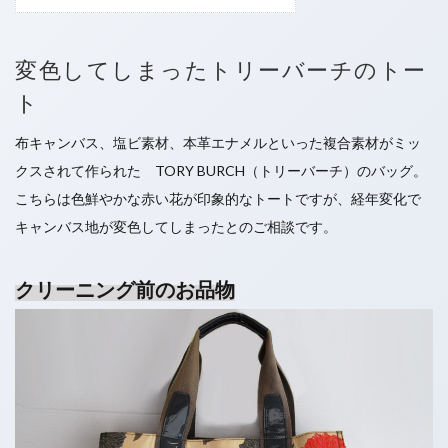
赤ワイン
飲み物をこぼした
検索
変色してしまったトリーバーチのトー
ト
布キャンバス、塩ビ素材、本革エナメルといった複合素材がミッ
クスされて作られた TORY BURCH（トリーバーチ）のバッグ。
こちらは色鮮やかな赤い花が印象的なトートですが、経年変化で
キャンバス地が変色してしまったとのご相談です。
クリーニング前のお品物