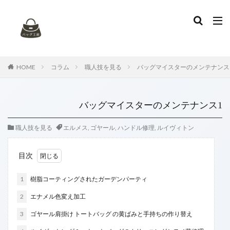
タグ
お手入れ
アニアリ
イントレチャート
エナメルバッグ
エナメル再加工
エルメス
HOME
コラム
職人技を見る
バッグマイスターのメンテナンス
カナパ
カビ
カビ取り
ガーデンパーティー
キャンバス
キャンバスバッグ
キャンバス地
バッグマイスターのメンテナンス1
ケリー
コーチ
コーヒーのシミ
ゴヤール
シミ抜き
シャネル
デニム地
トッズ
職人技を見る
エルメス
,
ゴヤール
,
ハンドル修理
,
ルイヴィトン
トリーバーチ
トートバッグ
ハイブランド
目次
ハンドル修理
バッグのセルフケア
バレンシアガ
ブリーフケース
プラダ
ボッテガヴェネタ
1
樹脂コーティングされたガーデンパーティ
マトラッセ
ミュウミュウ
リカラー
2
エナメル色変え加工
ルイヴィトン
レザークリーニング
レザーバッグ
3
ゴヤール肩掛け トートバッグ の黄ばみと手持ちの作り替え
ヴェルニ
染め替え
特殊漂白
色替え