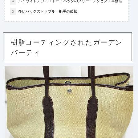
4
ルイヴィトン ダミエトートバッグのクリーニングとヌメ革修理
赤ワイン
飲み物をこぼした
5
多いバッグのトラブル 把手の破損
検索
樹脂コーティングされたガーデン
パーティ