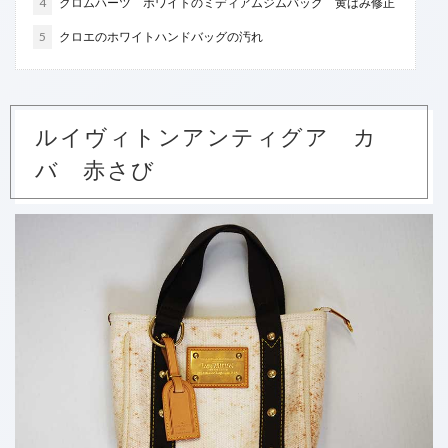
4
クロムハーツ ホワイトのミディアムジムバッグ 黄ばみ修正
赤ワイン
飲み物をこぼした
5
クロエのホワイトハンドバッグの汚れ
検索
ルイヴィトンアンティグア カ
バ 赤さび