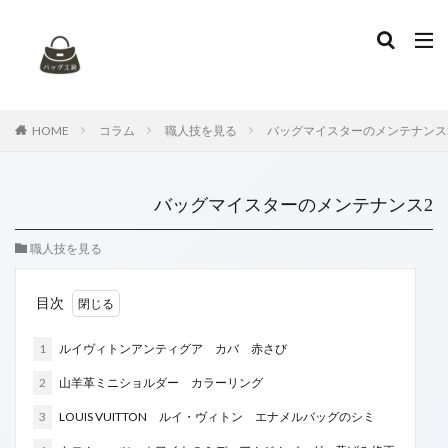
タグ
お手入れ
アニアリ
イントレチャート
エナメルバッグ
エナメル再加工
エルメス
HOME
コラム
職人技を見る
バッグマイスターのメンテナンス
カナパ
カビ
カビ取り
ガーデンパーティー
キャンバス
キャンバスバッグ
キャンバス地
バッグマイスターのメンテナンス2
ケリー
コーチ
コーヒーのシミ
ゴヤール
シミ抜き
シャネル
デニム地
トッズ
職人技を見る
トリーバーチ
トートバッグ
ハイブランド
目次
ハンドル修理
バッグのセルフケア
バレンシアガ
ブリーフケース
プラダ
ボッテガヴェネタ
1
ルイヴィトンアンティグア カバ 赤さび
マトラッセ
ミュウミュウ
リカラー
2
山羊革ミニショルダー カラーリング
ルイヴィトン
レザークリーニング
レザーバッグ
3
LOUIS VUITTON ルイ・ヴィトン エナメルバッグのシミ
ヴェルニ
染め替え
特殊漂白
色替え