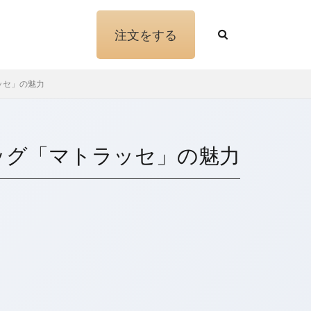
注文をする
ッセ」の魅力
ルメス
カナパ
バス地
ケリー
ズ
トリーバーチ
ッグ「マトラッセ」の魅力
ブリーフケース
ン
赤ワイン