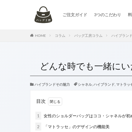
ご注文ガイド
3つのこだわり
料
タグ
HOME
コラム
バッグ工房コラム
ハイブラン
お手入れ
ア
カビ
カビ取
コーチ
コー
どんな時でも一緒にい
トートバッグ
プラダ
ボッ
レザークリーニン
ハイブランドその魅力
シャネル
,
ハイブランド
,
マトラッ
飲み物をこぼした
目次
1
女性のショルダーバッグはココ・シャネルが初
2
「マトラッセ」のデザインの機能美