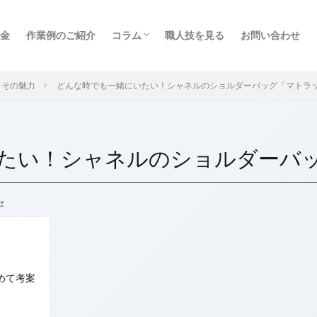
金
作業例のご紹介
コラム
職人技を見る
お問い合わせ
バッグのセルフケア
ハイブランドその魅力
ドその魅力
どんな時でも一緒にいたい！シャネルのショルダーバッグ「マトラ
ニアリ
イントレチャート
エナメルバッグ
エナメル再加工
エ
り
ガーデンパーティー
キャンバス
キャンバスバッグ
キャン
ヒーのシミ
ゴヤール
シミ抜き
シャネル
デニム地
トッ
たい！シャネルのショルダーバ
ハイブランド
ハンドル修理
バッグのセルフケア
バレンシアガ
テガヴェネタ
マトラッセ
ミュウミュウ
リカラー
ルイヴィト
グ
レザーバッグ
ヴェルニ
染め替え
特殊漂白
色替え
セ
検索
めて考案